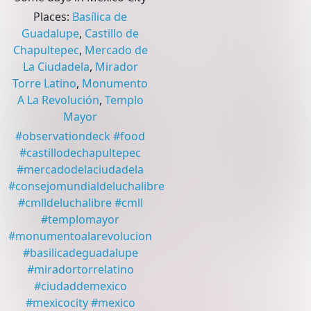
Places
:
Basílica de
Guadalupe
,
Castillo de
Chapultepec
,
Mercado de
La Ciudadela
,
Mirador
Torre Latino
,
Monumento
A La Revolución
,
Templo
Mayor
#
observationdeck
#
food
#
castillodechapultepec
#
mercadodelaciudadela
#
consejomundialdeluchalibre
#
cmlldeluchalibre
#
cmll
#
templomayor
#
monumentoalarevolucion
#
basilicadeguadalupe
#
miradortorrelatino
#
ciudaddemexico
#
mexicocity
#
mexico