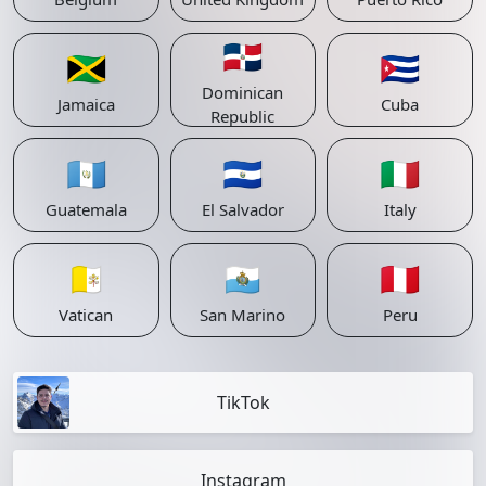
🇩🇴
🇯🇲
🇨🇺
Dominican
Jamaica
Cuba
Republic
🇬🇹
🇸🇻
🇮🇹
Guatemala
El Salvador
Italy
🇻🇦
🇸🇲
🇵🇪
Vatican
San Marino
Peru
TikTok
Instagram